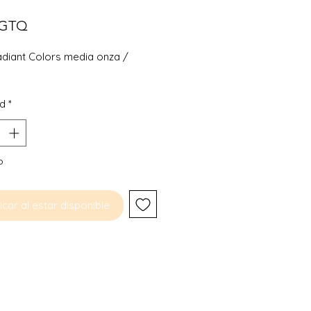
Precio
 GTQ
adiant Colors media onza /
ad
*
o
icar al estar disponible