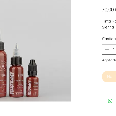
70,00
Tinta R
Sienna
Cantid
Agotad
Notif