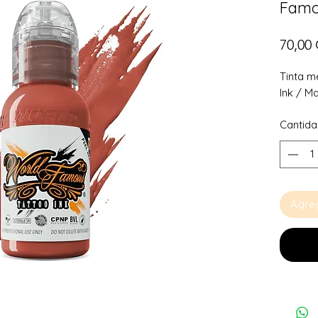
Famo
70,00
Tinta m
Ink / M
Cantid
Agreg