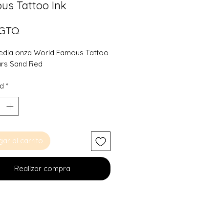
us Tattoo Ink
Precio
 GTQ
edia onza World Famous Tattoo
ars Sand Red
ad
*
ar al carrito
Realizar compra