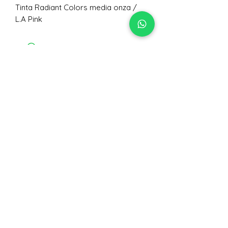
Tinta Radiant Colors media onza /
L.A Pink
No hay reseñas todavía
Comparte tu opinión. Deja la primera
reseña.
Dejar una reseña
Nivelarte Lec Colectivo
de Artes S,A.
+502 5063 0617
@lecorpoartetattoosupplies