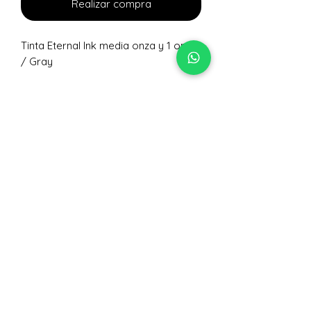
Realizar compra
Tinta Eternal Ink media onza y 1 onza
/ Gray
No hay reseñas todavía
Comparte tu opinión. Deja la primera
reseña.
Dejar una reseña
Nivelarte Lec Colectivo
de Artes S,A.
+502 5063 0617
@lecorpoartetattoosupplies