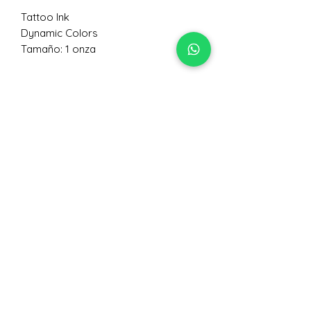
Tattoo Ink
Dynamic Colors
Tamaño: 1 onza
No hay reseñas todavía
Comparte tu opinión. Deja la primera
reseña.
Dejar una reseña
Nivelarte Lec Colectivo
de Artes S,A.
+502 5063 0617
@lecorpoartetattoosupplies