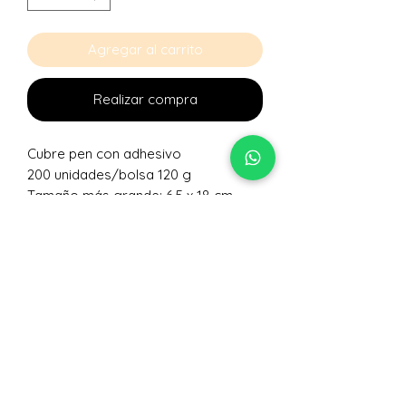
Agregar al carrito
Realizar compra
Cubre pen con adhesivo
200 unidades/bolsa 120 g
Tamaño más grande: 6,5 x 18 cm
No hay reseñas todavía
Comparte tu opinión. Deja la primera
reseña.
Dejar una reseña