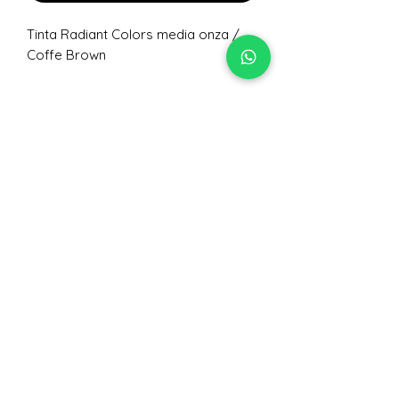
Tinta Radiant Colors media onza /
Coffe Brown
No hay reseñas todavía
Comparte tu opinión. Deja la primera
reseña.
Dejar una reseña
Nivelarte Lec Colectivo
de Artes S,A.
+502 5063 0617
@lecorpoartetattoosupplies