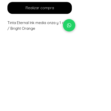
Realizar compra
Tinta Eternal Ink media onza y 1 onza
/ Bright Orange
No hay reseñas todavía
Comparte tu opinión. Deja la primera
reseña.
Dejar una reseña
Nivelarte Lec Colectivo
de Artes S,A.
+502 5063 0617