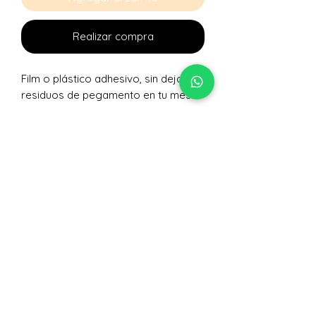
Realizar compra
Film o plástico adhesivo, sin dejar
residuos de pegamento en tu mesa
No hay reseñas todavía
Comparte tu opinión. Deja la primera
reseña.
Dejar una reseña
Nivelarte Lec Colectivo
de Artes S,A.
+502 5063 0617